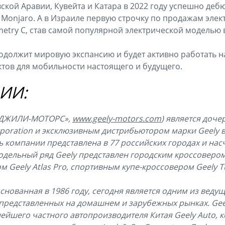
ской Аравии, Кувейта и Катара в 2022 году успешно де
 Monjaro. А в Израиле первую строчку по продажам эле
etry C, став самой популярной электрической моделью в
родолжит мировую экспансию и будет активно работать 
тов для мобильности настоящего и будущего.
ИИ:
 «ДЖИЛИ-МОТОРС»,
www.geely-motors.com
) является доч
orporation и эксклюзивным дистрибьютором марки Geely 
ь компании представлена в 77 российских городах и нас
одельный ряд Geely представлен городским кроссовером 
Geely Atlas Pro, спортивным купе-кроссовером Geely Tu
основанная в 1986 году, сегодня является одним из веду
представленных на домашнем и зарубежных рынках. Gee
нейшего частного автопроизводителя Китая Geely Auto, к