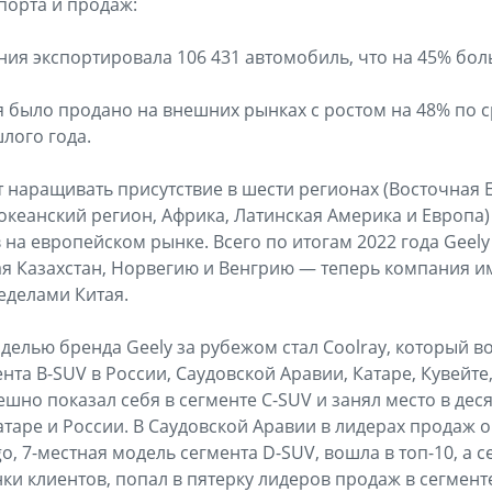
порта и продаж:
ния экспортировала 106 431 автомобиль, что на 45% бол
я было продано на внешних рынках с ростом на 48% по 
лого года.
наращивать присутствие в шести регионах (Восточная 
океанский регион, Африка, Латинская Америка и Европа)
 на европейском рынке. Всего по итогам 2022 года Geely
я Казахстан, Норвегию и Венгрию — теперь компания и
еделами Китая.
елью бренда Geely за рубежом стал Coolray, который в
нта B-SUV в России, Саудовской Аравии, Катаре, Кувейте
ешно показал себя в сегменте C-SUV и занял место в деся
атаре и России. В Саудовской Аравии в лидерах продаж 
o, 7-местная модель сегмента D-SUV, вошла в топ-10, а 
ки клиентов, попал в пятерку лидеров продаж в сегмент