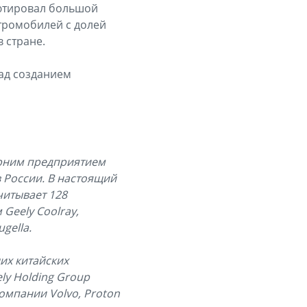
бютировал большой
ктромобилей с долей
 стране.
над созданием
ерним предприятием
в России. В настоящий
читывает 128
Geely Coolray,
gella.
щих китайских
ly Holding Group
омпании Volvo, Proton