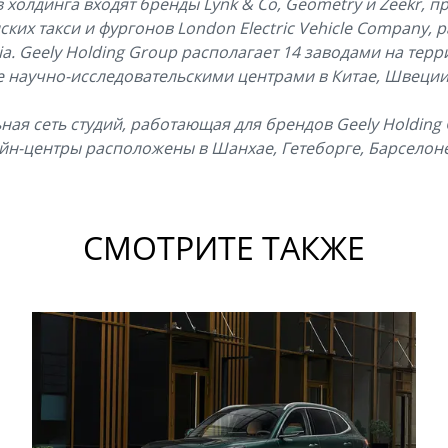
ав холдинга входят бренды Lynk & Co, Geometry и Zeekr, 
ких такси и фургонов London Electric Vehicle Company,
a. Geely Holding Group располагает 14 заводами на терр
же научно-исследовательскими центрами в Китае, Швеции
ьная сеть студий, работающая для брендов Geely Holding
зайн-центры расположены в Шанхае, Гетеборге, Барселоне
СМОТРИТЕ ТАКЖЕ