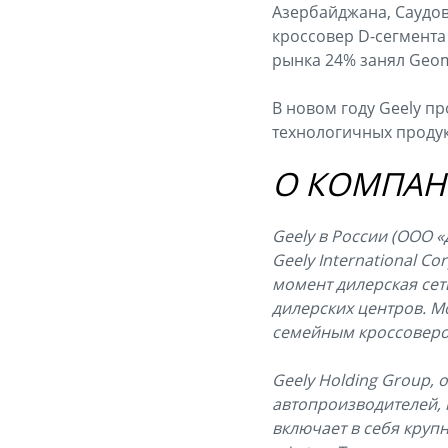
Азербайджана, Саудов
кроссовер D-сегмента
рынка 24% занял Geom
В новом году Geely п
технологичных продук
О КОМПАН
Geely в России (ООО
Geely International C
момент дилерская сет
дилерских центров. М
семейным кроссовером 
Geely Holding Group, 
автопроизводителей, 
включает в себя круп