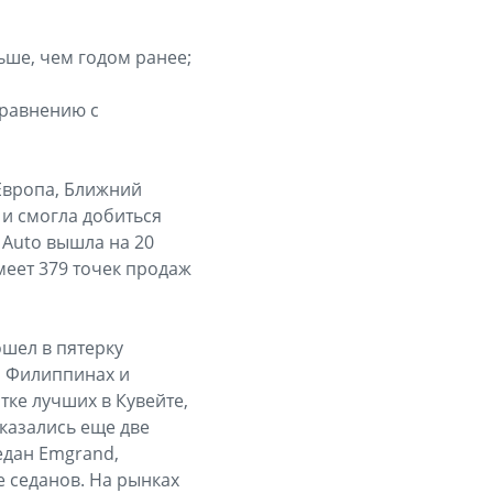
ьше, чем годом ранее;
сравнению с
Европа, Ближний
 и смогла добиться
 Auto вышла на 20
меет 379 точек продаж
ошел в пятерку
, Филиппинах и
тке лучших в Кувейте,
оказались еще две
седан Emgrand,
е седанов. На рынках