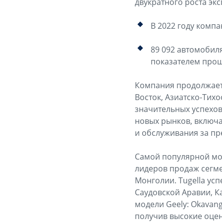
двукратного роста экс
В 2022 году компа
89 092 автомобил
показателем прош
Компания продолжает 
Восток, Азиатско-Тихо
значительных успехов
новых рынков, включа
и обслуживания за пр
Самой популярной мод
лидеров продаж сегме
Монголии. Tugella усп
Саудовской Аравии, К
модели Geely: Okavang
получив высокие оцен