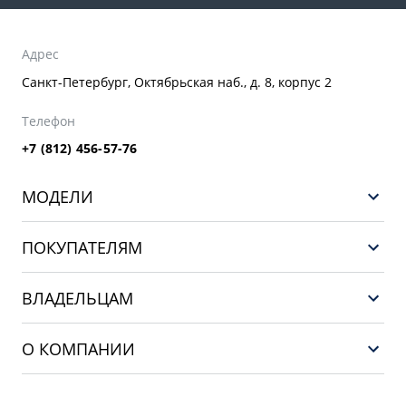
Адрес
Санкт-Петербург, Октябрьская наб., д. 8, корпус 2
Телефон
+7 (812) 456-57-76
МОДЕЛИ
GEELY EX5 ГИБРИД
ПОКУПАТЕЛЯМ
НОВЫЙ COOLRAY
Выбор и покупка
EX5
ВЛАДЕЛЬЦАМ
Финансы и услуги
PREFACE
Сервис
О КОМПАНИИ
CITYRAY
Поддержка
О бренде GEELY
ATLAS