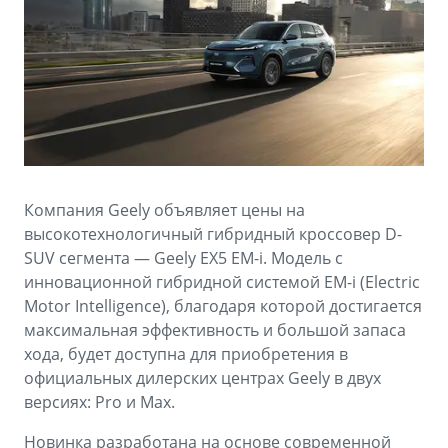
Аксессуары
Советы по эксплуатации
Зарядные устройства
Спецпредложения
OKAVANGO
MONJARO
ФИНАНСЫ И УСЛУГИ
ПОДДЕРЖКА
от 3 429 990 ₽*
от 4 349 990 ₽*
Автокредит
Помощь на дорогах
Расчет КАСКО
Гарантия Geely
Компания Geely объявляет цены на
PREFACE
GEELY EX5
Страхование
Сервисная книжка
высокотехнологичный гибридный кроссовер D-
от 3 079 990 ₽*
от 3 769 990 ₽*
SUV сегмента — Geely EX5 EM-i. Модель с
GEELY Лизинг
Вопросы и ответы
инновационной гибридной системой EM-i (Electric
Motor Intelligence), благодаря которой достигается
максимальная эффективность и большой запаса
хода, будет доступна для приобретения в
официальных дилерских центрах Geely в двух
версиях: Pro и Max.
Новинка разработана на основе современной