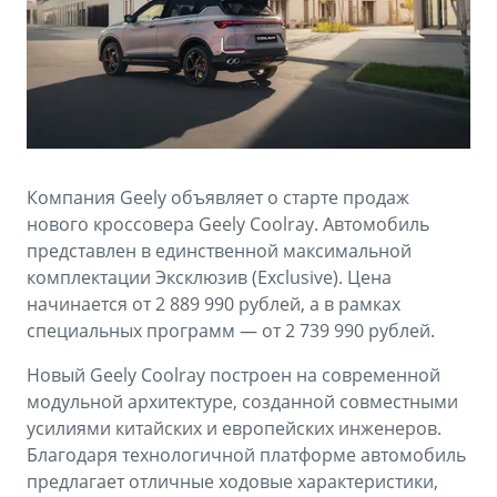
Аксессуары
Советы по эксплуатации
Зарядные устройства
Спецпредложения
OKAVANGO
MONJARO
ФИНАНСЫ И УСЛУГИ
ПОДДЕРЖКА
от 3 429 990 ₽*
от 4 349 990 ₽*
Автокредит
Помощь на дорогах
Компания Geely объявляет о старте продаж
Расчет КАСКО
Гарантия Geely
нового кроссовера Geely Coolray. Автомобиль
PREFACE
GEELY EX5
представлен в единственной максимальной
Страхование
Сервисная книжка
комплектации Эксклюзив (Exclusive). Цена
от 3 079 990 ₽*
от 3 769 990 ₽*
начинается от 2 889 990 рублей, а в рамках
GEELY Лизинг
Вопросы и ответы
специальных программ — от 2 739 990 рублей.
Новый Geely Coolray построен на современной
модульной архитектуре, созданной совместными
усилиями китайских и европейских инженеров.
Благодаря технологичной платформе автомобиль
предлагает отличные ходовые характеристики,