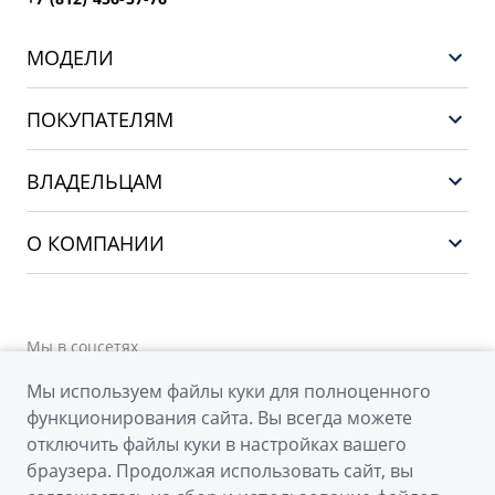
МОДЕЛИ
GEELY EX5 EM-i
ПОКУПАТЕЛЯМ
НОВЫЙ COOLRAY
Выбор и покупка
EX5
ВЛАДЕЛЬЦАМ
Финансы и услуги
PREFACE
Сервис
О КОМПАНИИ
CITYRAY
Поддержка
О бренде GEELY
ATLAS
О дилерском центре
OKAVANGO
Мы в соцсетях
Новости
MONJARO
Мы используем файлы куки для полноценного
Наша команда
Архивные модели
функционирования сайта. Вы всегда можете
Правовая информация
отключить файлы куки в настройках вашего
браузера. Продолжая использовать сайт, вы
Контакты
© 2026