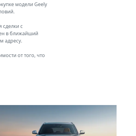
окупке модели Geely
ловий.
 сделки с
лен в ближайший
м адресу.
имости от того, что