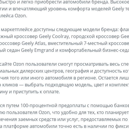
быстро и легко приобрести автомобили бренда. Высокое
ии и впечатляющий уровень комфорта моделей Geely те
лейса Ozon.
 маркетплейсе доступны следующие модели бренда: фла
жный кроссовер Geely Coolray, городской кроссовер Geely
оссовер Geely Atlas, вместительный 7-местный кроссове
й седан Geely Emgrand и комфортабельный бизнес-седан
сайте Ozon пользователи смогут просматривать весь сп
альных дилерских центров, география и доступность ко
ичия того или иного автомобиля в регионе. Остается ли
о кликов — выбрать подходящую модель, цвет и комплек
ину и приступить к оплате.
ся путем 100-процентной предоплаты с помощью банков
ю пользователя Ozon, что удобно для тех, кто планируе
ечения заемных средств или услуг, предоставляемых по 
а платформе автомобили точно есть в наличии по фикс