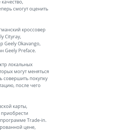
 качество,
перь смогут оценить
гманский кроссовер
 Cityray,
р Geely Okavango,
 Geely Preface.
ектр локальных
торых могут меняться
шь совершить покупку
тацию, после чего
ской карты,
т приобрести
программе Trade-in.
ированной цене,