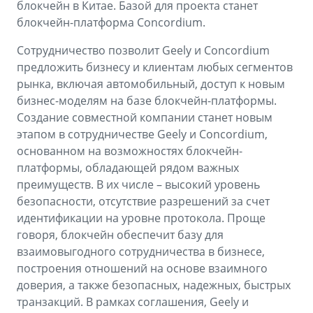
Аксессуары
Советы по эксплуатации
блокчейн в Китае. Базой для проекта станет
блокчейн-платформа Concordium.
Зарядные устройства
Спецпредложения
Сотрудничество позволит Geely и Concordium
OKAVANGO
MONJARO
предложить бизнесу и клиентам любых сегментов
ФИНАНСЫ И УСЛУГИ
ПОДДЕРЖКА
от 3 429 990 ₽*
от 4 349 990 ₽*
рынка, включая автомобильный, доступ к новым
бизнес-моделям на базе блокчейн-платформы.
Автокредит
Помощь на дорогах
Создание совместной компании станет новым
Расчет КАСКО
Гарантия Geely
этапом в сотрудничестве Geely и Concordium,
основанном на возможностях блокчейн-
PREFACE
GEELY EX5
Страхование
Сервисная книжка
платформы, обладающей рядом важных
от 3 079 990 ₽*
от 3 769 990 ₽*
преимуществ. В их числе – высокий уровень
GEELY Лизинг
Вопросы и ответы
безопасности, отсутствие разрешений за счет
идентификации на уровне протокола. Проще
говоря, блокчейн обеспечит базу для
взаимовыгодного сотрудничества в бизнесе,
построения отношений на основе взаимного
доверия, а также безопасных, надежных, быстрых
транзакций. В рамках соглашения, Geely и