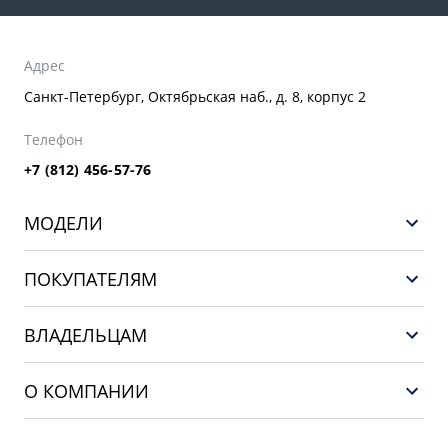
Адрес
Санкт-Петербург, Октябрьская наб., д. 8, корпус 2
Телефон
+7 (812) 456-57-76
МОДЕЛИ
GEELY EX5 ГИБРИД
ПОКУПАТЕЛЯМ
НОВЫЙ COOLRAY
Выбор и покупка
EX5
ВЛАДЕЛЬЦАМ
Финансы и услуги
PREFACE
Сервис
О КОМПАНИИ
CITYRAY
Поддержка
О бренде GEELY
ATLAS