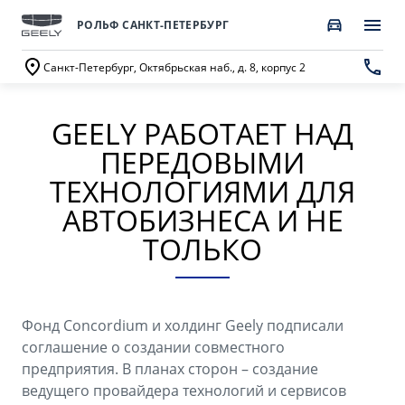
РОЛЬФ САНКТ-ПЕТЕРБУРГ
Санкт-Петербург, Октябрьская наб., д. 8, корпус 2
GEELY РАБОТАЕТ НАД
ПОКУПАТЕЛЯМ
О КОМПАНИИ
ВЛАДЕЛЬЦАМ
МОДЕЛИ
ПЕРЕДОВЫМИ
ВЫБОР И ПОКУПКА
СЕРВИС
О бренде GEELY
ТЕХНОЛОГИЯМИ ДЛЯ
АВТОБИЗНЕСА И НЕ
Автомобили в наличии
Запись в сервисный центр
О дилерском центре
ТОЛЬКО
GEELY EX5 Гибрид
НОВЫЙ COOLRAY
Спецпредложения
Техническое обслуживание
Новости
от 3 214 990 ₽*
от 2 764 990 ₽*
Получить персональное предложение
Калькулятор ТО
Наша команда
Фонд Concordium и холдинг Geely подписали
Записаться на тест-драйв
Ценности сервиса Geely
Правовая информация
соглашение о создании совместного
CITYRAY
ATLAS
предприятия. В планах сторон – создание
Трейд-ин
Руководство по эксплуатации
Контакты
от 2 599 990 ₽*
от 3 189 990 ₽*
ведущего провайдера технологий и сервисов