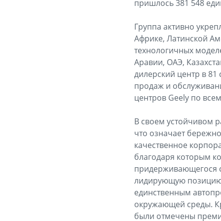
пришлось 381 548 един
Группа активно укреп
Африке, Латинской Ам
технологичных моделе
Аравии, ОАЭ, Казахст
дилерский центр в 81 
продаж и обслуживани
центров Geely по все
В своем устойчивом ра
что означает бережно
качественное корпора
благодаря которым ко
придерживающегося са
лидирующую позицию в
единственным автопро
окружающей среды. Кр
были отмечены премие