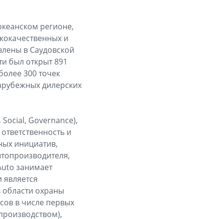
океанском регионе,
ококачественных и
влены в Саудовской
ти был открыт 891
более 300 точек
зарубежных дилерских
Social, Governance),
ответственность и
ных инициатив,
втопроизводителя,
Auto занимает
и является
в области охраны
сов в числе первых
производством),