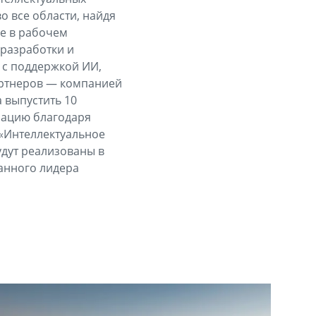
о все области, найдя
же в рабочем
 разработки и
 с поддержкой ИИ,
артнеров — компанией
 выпустить 10
мацию благодаря
«Интеллектуальное
удут реализованы в
нанного лидера