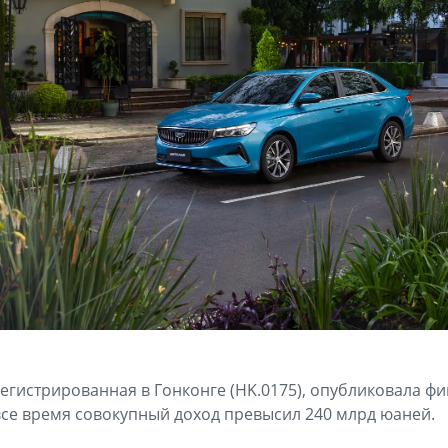
регистрированная в Гонконге (HK.0175), опубликовала ф
 все время совокупный доход превысил 240 млрд юаней.