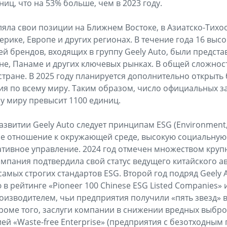
иц, что на 53% больше, чем в 2023 году.
ляла свои позиции на Ближнем Востоке, в Азиатско-Тихо
ерике, Европе и других регионах. В течение года 16 выс
й брендов, входящих в группу Geely Auto, были предста
ане, Панаме и других ключевых рынках. В общей сложнос
стране. В 2025 году планируется дополнительно открыть 
я по всему миру. Таким образом, число официальных 
му миру превысит 1100 единиц.
звитии Geely Auto следует принципам ESG (Environment, 
е отношение к окружающей среде, высокую социальную 
тивное управление. 2024 год отмечен множеством круп
мпания подтвердила свой статус ведущего китайского а
мых строгих стандартов ESG. Второй год подряд Geely 
 рейтинге «Pioneer 100 Chinese ESG Listed Companies» 
изводителем, чьи предприятия получили «пять звезд» 
оме того, заслуги компании в снижении вредных выбро
й «Waste-free Enterprise» (предприятия с безотходным 