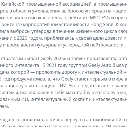
я Китайской промышленной ассоциацией, а промышленн
еров в области уменьшения выбросов углерода на наци
же числится высокая оценка в рейтинге MSCI ESG и прис
в рейтинге корпоративной устойчивости Hang Seng. К кон
тила выбросы углерода в течение жизненного цикла сво
нении с 2020 годом, приближаясь к своей цели довести п
оду и вовсе достигнуть уровня углеродной нейтральности.
стратегии «Smart Geely 2025» и запуск производства ав
нного интеллекта В 2021 году группой Geely Auto была 
задача которой — проложить дорогу к интеллектуальной 
5 год предусматривала, что Geely станет первым в мире
олноценную интеграцию с ИИ. Это предполагает создан
осистемы, включающей в себя масштабную голосовую мо
ованным ИИ, интеллектуальный кокпит и интеллектуаль
лем.
и удалось воплотить в жизнь первую в автомобильной о
работку, получившую название «Полноценный ИИ для ин