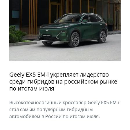
Geely EX5 EM-i укрепляет лидерство
среди гибридов на российском рынке
по итогам июля
Высокотехнологичный кроссовер Geely EX5 EM-i
стал самым популярным гибридным
автомобилем в России по итогам июля.