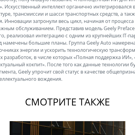
». Искусственный интеллект органично интегрировался в
туре, трансмиссии и шасси транспортных средств, а так
я. Инновации затронули весь цикл, начиная от процесса
жным обслуживанием. Представив модель Geely Preface
о, реализовал интеграцию с одним из крупнейших IT-п
д намечены большие планы. Группа Geely Auto намерена
очниках энергии и ускорить технологическую трансфор
разработок, в числе которых «Полная поддержка ИИ», 
ктуальный кокпит». После того как данные технологии б
гмента, Geely упрочит свой статус в качестве общеприз
теллектуального вождения.
СМОТРИТЕ ТАКЖЕ