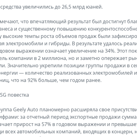
средства увеличились до 26,5 млрд юаней.
отмечают, что впечатляющий результат был достигнут бла
неса и существенному повышению конкурентоспособн
ду высокие темпы роста объемов продаж были зафиксир
я электромобили и гибриды. В результате удалось реали
одовом выражении означает увеличение на 34%. Этот пок
ль компании в 2 миллиона, но и заметно опережает р
ли. Значительно укрепили позиции группы продажи в с
энергии — количество реализованных электромобилей и 
ниц, что на 92% больше, чем годом ранее.
SG повестка
группа Geely Auto планомерно расширяла свое присутств
ифрами: за отчетный период экспортные продажи сумма
ачает прирост на 57% в годовом выражении и превышае
еди всех автомобильных компаний, входящих в концерн, 