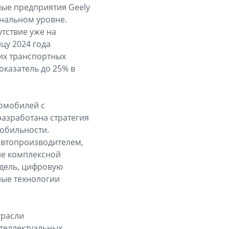
ые предприятия Geely
ональном уровне.
утствие уже на
цу 2024 года
их транспортных
оказатель до 25% в
томобилей с
разработана стратегия
мобильности.
 автопроизводителем,
ие комплексной
дель, цифровую
ные технологии
трасли
теллектуальных