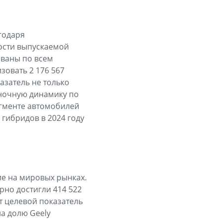
годаря
ости выпускаемой
ованы по всем
зовать 2 176 567
азатель не только
ыночную динамику по
егменте автомобилей
гибридов в 2024 году
ие на мировых рынках.
рно достигли 414 522
т целевой показатель
на долю Geely