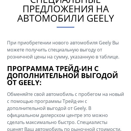
Аксессуары
Советы по эксплуатации
ПРЕДЛОЖЕНИЯ НА
Зарядные устройства
Спецпредложения
АВТОМОБИЛИ GEELY
OKAVANGO
MONJARO
ФИНАНСЫ И УСЛУГИ
ПОДДЕРЖКА
от 3 429 990 ₽*
от 4 349 990 ₽*
При приобретении нового автомобиля Geely Вы
Автокредит
Помощь на дорогах
можете получить специальную выгоду от
Расчет КАСКО
Гарантия Geely
розничной цены на сумму, указанную в таблице.
PREFACE
GEELY EX5
ПРОГРАММА ТРЕЙД-ИН С
Страхование
Сервисная книжка
от 3 079 990 ₽*
от 3 769 990 ₽*
ДОПОЛНИТЕЛЬНОЙ ВЫГОДОЙ
GEELY Лизинг
Вопросы и ответы
ОТ GEELY:
Обменяйте свой автомобиль с пробегом на новый
с помощью программы Трейд-ин с
дополнительной выгодой от Geely. В
официальном дилерском центре это можно
сделать максимально быстро. Специалисты
оценят Ваш автомобиль по рыночной стоимости,