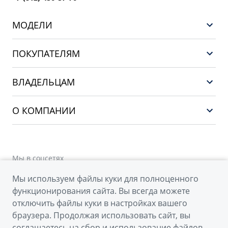
МОДЕЛИ
GEELY EX5 EM-i
ПОКУПАТЕЛЯМ
НОВЫЙ COOLRAY
Выбор и покупка
EX5
ВЛАДЕЛЬЦАМ
Финансы и услуги
PREFACE
Сервис
О КОМПАНИИ
CITYRAY
Поддержка
О бренде GEELY
ATLAS
О дилерском центре
OKAVANGO
Мы в соцсетях
Новости
MONJARO
Мы используем файлы куки для полноценного
Наша команда
Архивные модели
функционирования сайта. Вы всегда можете
Правовая информация
отключить файлы куки в настройках вашего
браузера. Продолжая использовать сайт, вы
Контакты
© 2026
соглашаетесь на сбор и использование файлов