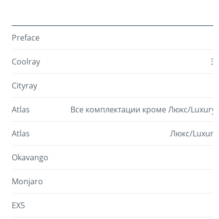
Preface
Coolray
Эк
Cityray
Atlas
Все комплектации кроме Люкс/Luxury
Atlas
Люкс/Luxury
Okavango
Monjaro
EX5