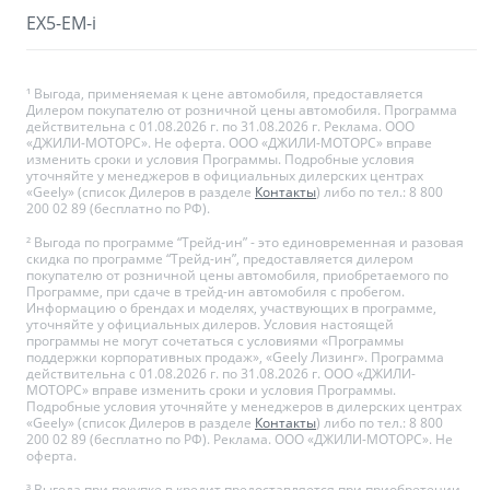
EX5-EM-i
¹ Выгода, применяемая к цене автомобиля, предоставляется
Дилером покупателю от розничной цены автомобиля. Программа
действительна с 01.08.2026 г. по 31.08.2026 г. Реклама. ООО
«ДЖИЛИ-МОТОРС». Не оферта. ООО «ДЖИЛИ-МОТОРС» вправе
изменить сроки и условия Программы. Подробные условия
уточняйте у менеджеров в официальных дилерских центрах
«Geely» (список Дилеров в разделе
Контакты
) либо по тел.: 8 800
200 02 89 (бесплатно по РФ).
² Выгода по программе “Трейд-ин” - это единовременная и разовая
скидка по программе “Трейд-ин”, предоставляется дилером
покупателю от розничной цены автомобиля, приобретаемого по
Программе, при сдаче в трейд-ин автомобиля с пробегом.
Информацию о брендах и моделях, участвующих в программе,
уточняйте у официальных дилеров. Условия настоящей
программы не могут сочетаться с условиями «Программы
поддержки корпоративных продаж», «Geely Лизинг». Программа
действительна с 01.08.2026 г. по 31.08.2026 г. ООО «ДЖИЛИ-
МОТОРС» вправе изменить сроки и условия Программы.
Подробные условия уточняйте у менеджеров в дилерских центрах
«Geely» (список Дилеров в разделе
Контакты
) либо по тел.: 8 800
200 02 89 (бесплатно по РФ). Реклама. ООО «ДЖИЛИ-МОТОРС». Не
оферта.
³ Выгода при покупке в кредит предоставляется при приобретении