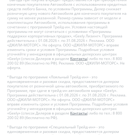
конечным покупателем Автомобиля с использованием кредитных
средств любого Банка, по условиям Программы, Дилер снижает
розничную цену нового Автомобиля для конечного покупателя на
сумму не менее указанной. Размер суммы зависит от модели и
комплектации Автомобиля, использования программы в
сочетании с программой Трейд-ин. Условия настоящей
программы не могут сочетаться с условиями «Программы
поддержки корпоративных продаж», «Geely Лизинг». Программа
действительна с 01.08.2026 г. по 31.08.2026 г. Реклама. ООО
«ДЖИЛИ-МОТОРС». Не оферта. ООО «ДЖИЛИ-МОТОРС» вправе
изменить сроки и условия Программы. Подробные условия
уточняйте у менеджеров в официальных дилерских центрах
«Geely» (список Дилеров в разделе
Контакты
) либо по тел.: 8 800
200 02 89 (бесплатно по РФ). Реклама. ООО «ДЖИЛИ-МОТОРС». Не
оферта.
⁴ Выгода по программе «Лояльный Трейд-ин» - это
единовременная и разовая скидка, предоставляется дилером
покупателю от розничной цены автомобиля, приобретаемого по
Программе, при сдаче в трейд-ин автомобиля марки «Geely».
Программа действительна с 01.08.2026 г. по 31.08.2026 г. Реклама.
ООО «ДЖИЛИ-МОТОРС». Не оферта. ООО «ДЖИЛИ-МОТОРС»
вправе изменить сроки и условия Программы. Подробные условия
уточняйте у менеджеров в официальных дилерских центрах
«Geely» (список Дилеров в разделе
Контакты
) либо по тел.: 8 800
200 02 89 (бесплатно по РФ).
⁵ Выгода по программе «Специальный Трейд-ин» - это
единовременная и разовая скидка, предоставляется дилером