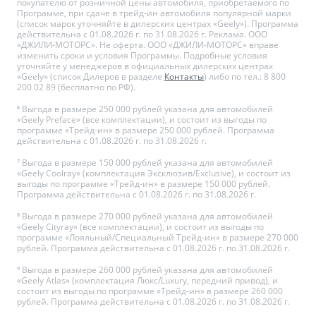
покупателю от розничной цены автомобиля, приобретаемого по
Программе, при сдаче в трейд-ин автомобиля популярной марки
(список марок уточняйте в дилерских центрах «Geely»). Программа
действительна с 01.08.2026 г. по 31.08.2026 г. Реклама. ООО
«ДЖИЛИ-МОТОРС». Не оферта. ООО «ДЖИЛИ-МОТОРС» вправе
изменить сроки и условия Программы. Подробные условия
уточняйте у менеджеров в официальных дилерских центрах
«Geely» (список Дилеров в разделе
Контакты
) либо по тел.: 8 800
200 02 89 (бесплатно по РФ).
⁶ Выгода в размере 250 000 рублей указана для автомобилей
«Geely Preface» (все комплектации), и состоит из выгоды по
программе «Трейд-ин» в размере 250 000 рублей. Программа
действительна с 01.08.2026 г. по 31.08.2026 г.
⁷ Выгода в размере 150 000 рублей указана для автомобилей
«Geely Coolray» (комплектация Эксклюзив/Exclusive), и состоит из
выгоды по программе «Трейд-ин» в размере 150 000 рублей.
Программа действительна с 01.08.2026 г. по 31.08.2026 г.
⁸ Выгода в размере 270 000 рублей указана для автомобилей
«Geely Cityray» (все комплектации), и состоит из выгоды по
программе «Лояльный/Специальный Трейд-ин» в размере 270 000
рублей. Программа действительна с 01.08.2026 г. по 31.08.2026 г.
⁹ Выгода в размере 260 000 рублей указана для автомобилей
«Geely Atlas» (комплектация Люкс/Luxury, передний привод), и
состоит из выгоды по программе «Трейд-ин» в размере 260 000
рублей. Программа действительна с 01.08.2026 г. по 31.08.2026 г.