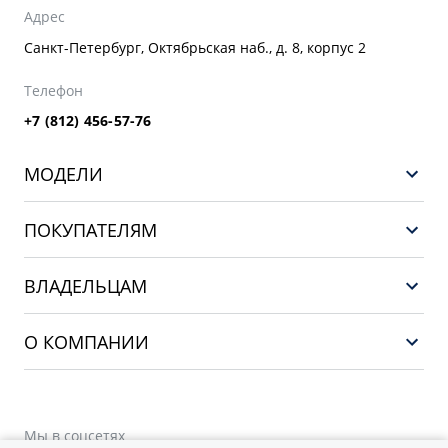
Адрес
Санкт-Петербург, Октябрьская наб., д. 8, корпус 2
Телефон
+7 (812) 456-57-76
МОДЕЛИ
GEELY EX5 ГИБРИД
ПОКУПАТЕЛЯМ
НОВЫЙ COOLRAY
Выбор и покупка
EX5
ВЛАДЕЛЬЦАМ
Финансы и услуги
PREFACE
Сервис
О КОМПАНИИ
CITYRAY
Поддержка
О бренде GEELY
ATLAS
О дилерском центре
OKAVANGO
Мы в соцсетях